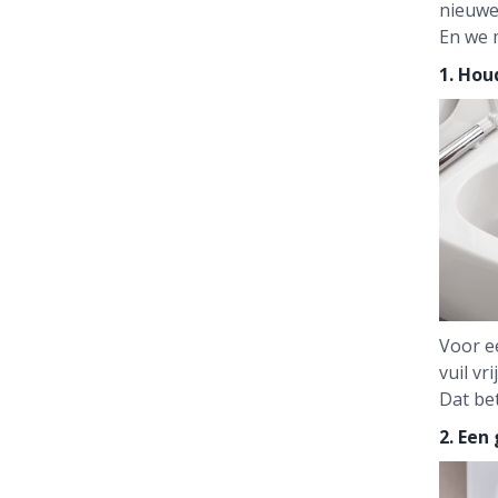
nieuwe 
En we m
1. Hou
Voor ee
vuil vr
Dat be
2. Een