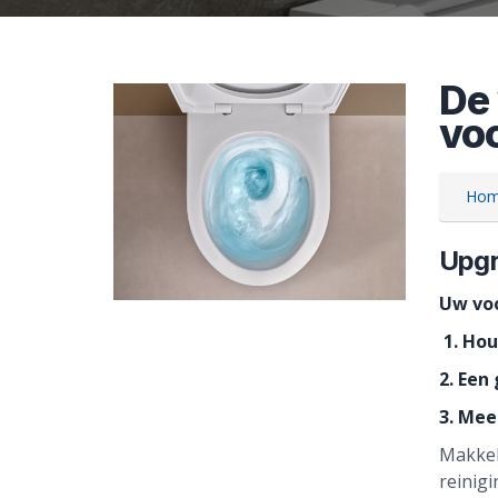
De 
voo
Ho
Upgr
Uw vo
1. Ho
2. Een
3. Mee
Makkel
reinig