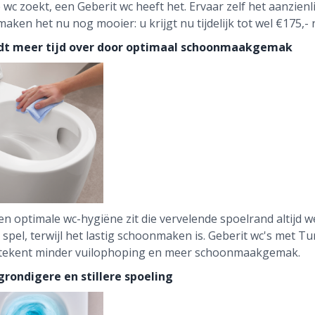
wc zoekt, een Geberit wc heeft het. Ervaar zelf het aanzienl
aken het nu nog mooier: u krijgt nu tijdelijk tot wel €175,- 
dt meer tijd over door optimaal schoonmaakgemak
n optimale wc-hygiëne zit die vervelende spoelrand altijd w
ij spel, terwijl het lastig schoonmaken is. Geberit wc's met 
tekent minder vuilophoping en meer schoonmaakgemak.
 grondigere en stillere spoeling