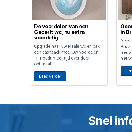
De voordelen van een
Gees
Geberit wc, nu extra
in B
voordelig
Geesa
Upgrade naar uw ideale wc en pak
Brush
een cashback mee! Uw voordelen
nieuw
1. Houdt meer tijd over door
nieuwe
optimaal...
Lee
Lees verder
Snel inf