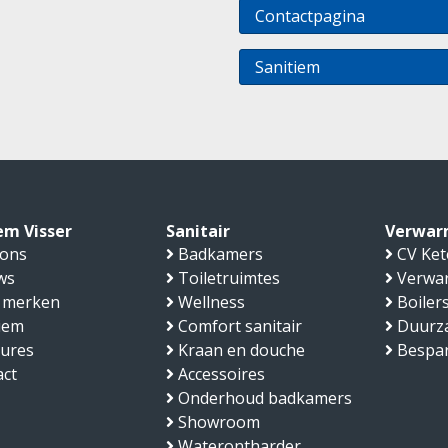
Contactpagina
Sanitiem
em Visser
Sanitair
Verwar
 ons
Badkamers
CV Ket
ws
Toiletruimtes
Verwa
 merken
Wellness
Boiler
iem
Comfort sanitair
Duurz
tures
Kraan en douche
Bespa
ct
Accessoires
Onderhoud badkamers
Showroom
Waterontharder