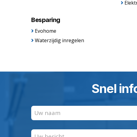
Elekt
Besparing
Evohome
Waterzijdig inregelen
Snel inf