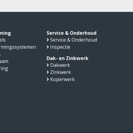
ming
Service & Onderhoud
els
Service & Onderhoud
rmingssystemen
Inspectie
s
Dak- en Zinkwerk
aam
Dakwerk
ring
Zinkwerk
Koperwerk