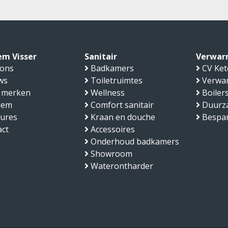
em Visser
Sanitair
Verwar
 ons
Badkamers
CV Ket
ws
Toiletruimtes
Verwa
 merken
Wellness
Boiler
iem
Comfort sanitair
Duurz
tures
Kraan en douche
Bespa
ct
Accessoires
Onderhoud badkamers
Showroom
Waterontharder