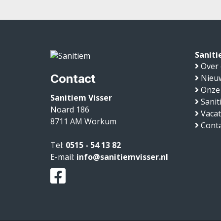
Saniti
Over
Contact
Nieu
Onze
Sanitiem Visser
Sanit
Noard 186
Vaca
8711 AM
Workum
Conta
Tel:
0515 - 54 13 82
E-mail:
info@sanitiemvisser.nl